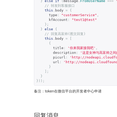
}
else
if
(
message
.
FromUserName
===
// 转发到客服接口
this
.
body 
=
{
      type
:
"customerService"
,
      kfAccount
:
"test1@test"
};
}
else
{
// 回复高富帅(图文回复)
this
.
body 
=
[
{
        title
:
'你来我家接我吧'
,
        description
:
'这是女神与高富帅之间
        picurl
:
'http://nodeapi.cloudf
        url
:
'http://nodeapi.cloudfoun
}
];
}
}));
备注：token在微信平台的开发者中心申请
回复消息