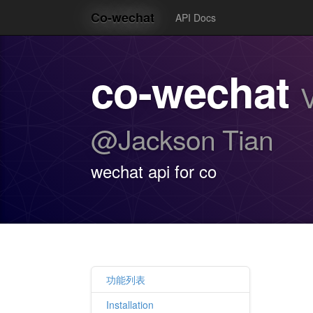
co-wechat
API Docs
co-wechat
V
@Jackson Tian
wechat api for co
功能列表
Installation