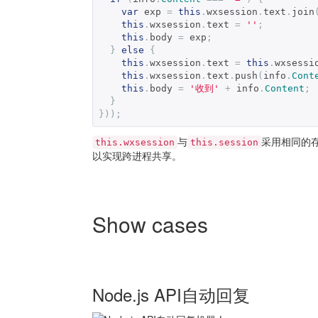
var
 exp 
=
this
.
wxsession
.
text
.
join
this
.
wxsession
.
text 
=
''
;
this
.
body 
=
 exp
;
}
else
{
this
.
wxsession
.
text 
=
this
.
wxsessi
this
.
wxsession
.
text
.
push
(
info
.
Cont
this
.
body 
=
'收到'
+
 info
.
Content
;
}
}));
与
采用相同的存
this.wxsession
this.session
以实现跨进程共享。
Show cases
Node.js API自动回复