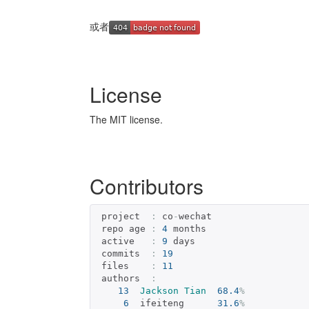
或者
License
The MIT license.
Contributors
 project  
:
 co
-
wechat

 repo age 
:
4
 months

 active   
:
9
 days

 commits  
:
19
 files    
:
11
 authors  
:
13
Jackson
Tian
68.4
%
6
  ifeiteng      
31.6
%