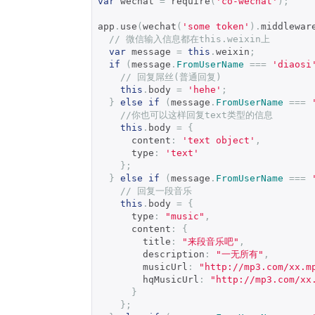
var
 wechat 
=
 require
(
'co-wechat'
);
app
.
use
(
wechat
(
'some token'
).
middlewar
// 微信输入信息都在this.weixin上
var
 message 
=
this
.
weixin
;
if
(
message
.
FromUserName
===
'diaosi
// 回复屌丝(普通回复)
this
.
body 
=
'hehe'
;
}
else
if
(
message
.
FromUserName
===
//你也可以这样回复text类型的信息
this
.
body 
=
{
      content
:
'text object'
,
      type
:
'text'
};
}
else
if
(
message
.
FromUserName
===
// 回复一段音乐
this
.
body 
=
{
      type
:
"music"
,
      content
:
{
        title
:
"来段音乐吧"
,
        description
:
"一无所有"
,
        musicUrl
:
"http://mp3.com/xx.m
        hqMusicUrl
:
"http://mp3.com/xx
}
};