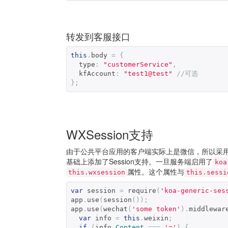
转发到客服接口
this
.
body 
=
{
  type
:
"customerService"
,
  kfAccount
:
"test1@test"
//可选
};
WXSession支持
由于公共平台应用的客户端实际上是微信，所以采用传统
基础上添加了Session支持。一旦服务端启用了
koa
属性。这个属性与
this.wxsession
this.sessi
var
 session 
=
 require
(
'koa-generic-ses
app
.
use
(
session
());
app
.
use
(
wechat
(
'some token'
).
middlewar
var
 info 
=
this
.
weixin
;
if
(
info
.
Content
===
'='
)
{