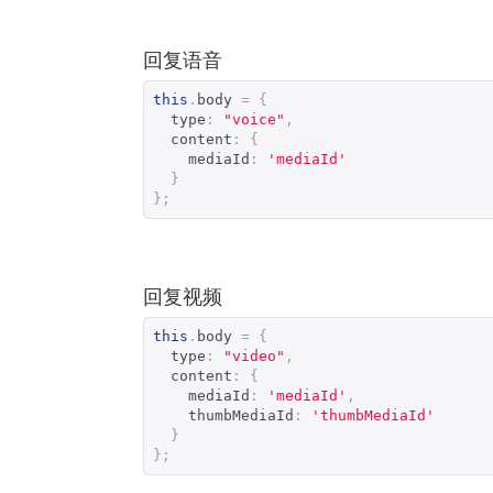
回复语音
this
.
body 
=
{
  type
:
"voice"
,
  content
:
{
    mediaId
:
'mediaId'
}
};
回复视频
this
.
body 
=
{
  type
:
"video"
,
  content
:
{
    mediaId
:
'mediaId'
,
    thumbMediaId
:
'thumbMediaId'
}
};