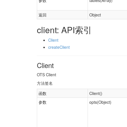
参数
tables(Array)
返回
Object
client: API索引
Client
createClient
Client
OTS Client
方法签名
函数
Client()
参数
opts(Object)