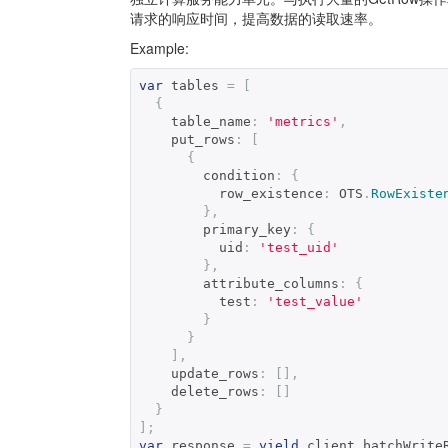
请求的响应时间，提高数据的读取速率。
Example:
var
 tables 
=
[
{
    table_name
:
'metrics'
,
    put_rows
:
[
{
        condition
:
{
          row_existence
:
 OTS
.
RowExiste
},
        primary_key
:
{
          uid
:
'test_uid'
},
        attribute_columns
:
{
          test
:
'test_value'
}
}
],
    update_rows
:
[],
    delete_rows
:
[]
}
];
var
 response 
=
yield
 client
.
batchWrite