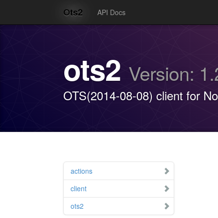
ots2
API Docs
ots2
Version: 1
OTS(2014-08-08) client for N
actions
client
ots2