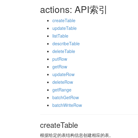
actions: API索引
createTable
updateTable
listTable
describeTable
deleteTable
putRow
getRow
updateRow
deleteRow
getRange
batchGetRow
batchWriteRow
createTable
根据给定的表结构信息创建相应的表。