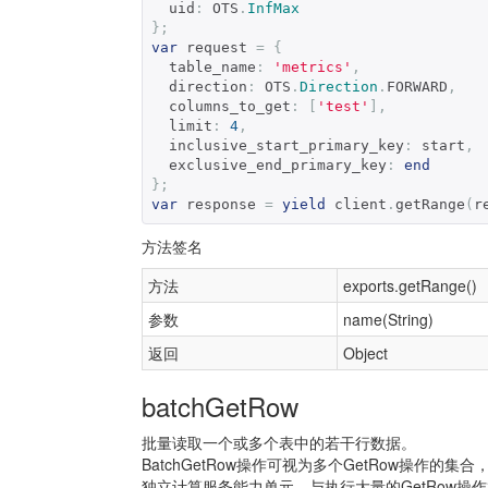
  uid
:
 OTS
.
InfMax
};
var
 request 
=
{
  table_name
:
'metrics'
,
  direction
:
 OTS
.
Direction
.
FORWARD
,
  columns_to_get
:
[
'test'
],
  limit
:
4
,
  inclusive_start_primary_key
:
 start
,
  exclusive_end_primary_key
:
end
};
var
 response 
=
yield
 client
.
getRange
(
r
方法签名
方法
exports.getRange()
参数
name(String)
返回
Object
batchGetRow
批量读取一个或多个表中的若干行数据。
BatchGetRow操作可视为多个GetRow操作
独立计算服务能力单元。与执行大量的GetRow操作相