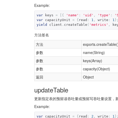
Example:
var
 keys 
=
[{
'name'
:
'uid'
,
'type'
:
'
var
 capacityUnit 
=
{
read
:
1
,
 write
:
1
}
yield
 client
.
createTable
(
'metrics'
,
 ke
方法签名
方法
exports.createTable(
参数
name(String)
参数
keys(Array)
参数
capacity(Object)
返回
Object
updateTable
更新指定表的预留读吞吐量或预留写吞吐量设置，
Example:
var
 capacityUnit 
=
{
read
:
2
,
 write
:
1
}